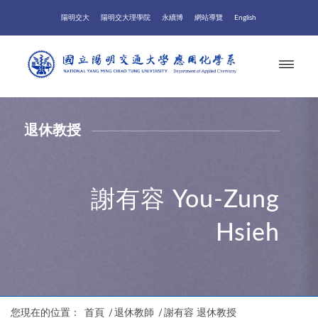
陽明交大
陽明交大理學院
永續博
網站導覽
English
退休教授
謝有容 You-Zung
Hsieh
您現在的位置：
首頁
/
退休教師
/
謝有容 退休教授