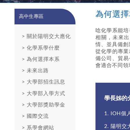
為何選擇
高中生專區
唸化學系能培
>
關於陽明交大應化
相關，未來出
情、並具備創
>
化學系學什麼
從化學的專業
備公司、貿易
>
為何選擇本系
會適合不同領
>
未來出路
>
大學部招生訊息
>
大學部入學方式
學長姊的
>
大學部獎助學金
1.
IOH個
>
國際交流
2.
陽明交
>
系學會網站