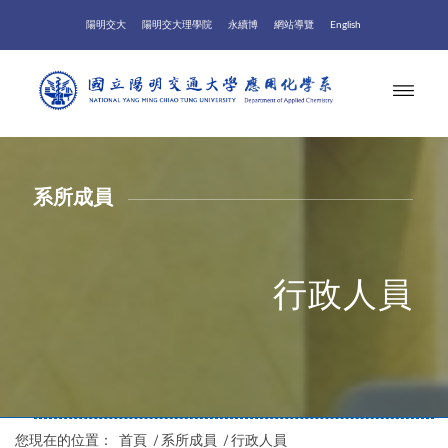
陽明交大
陽明交大理學院
永續博
網站導覽
English
系所成員
行政人員
您現在的位置：
首頁
/
系所成員
/
行政人員