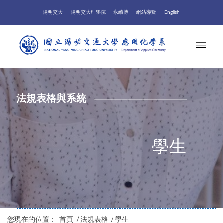
陽明交大
陽明交大理學院
永續博
網站導覽
English
法規表格與系統
學生
您現在的位置：
首頁
/
法規表格
/
學生