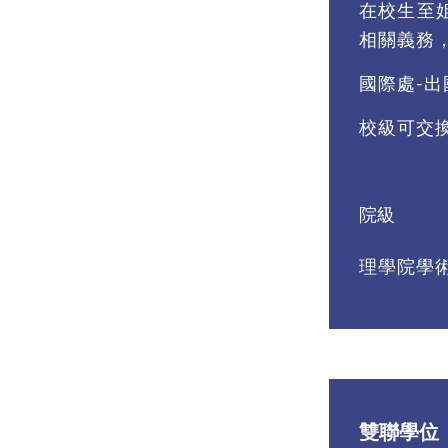
在校生至
相關義務
國際處-出
校級可交
院級
理學院學
雙聯學位